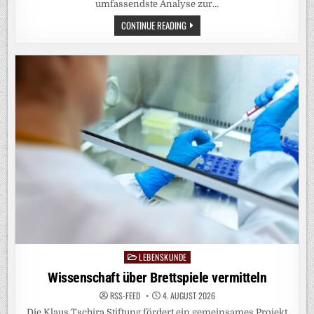
umfassendste Analyse zur…
HAT
CONTINUE READING
SICH
DER
ÖSTLICHE
GORILLA
ERHOLT?
LEBENSKUNDE
Posted
in
Wissenschaft über Brettspiele vermitteln
RSS-FEED
4. AUGUST 2026
Die Klaus Tschira Stiftung fördert ein gemeinsames Projekt