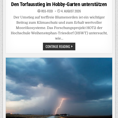
in
Den Torfausstieg im Hobby-Garten unterstützen
RSS-FEED
4. AUGUST 2026
Der Umstieg auf torffreie Blumenerden ist ein wichtiger
Beitrag zum Klimaschutz und zum Erhalt wertvoller
Moorökosysteme. Das Forschungsprojekt HOT2 der
Hochschule Weihenstephan-Triesdorf (HSWT) untersucht,
wie…
DEN
CONTINUE READING
TORFAUSSTIEG
IM
HOBBY-
GARTEN
UNTERSTÜTZEN