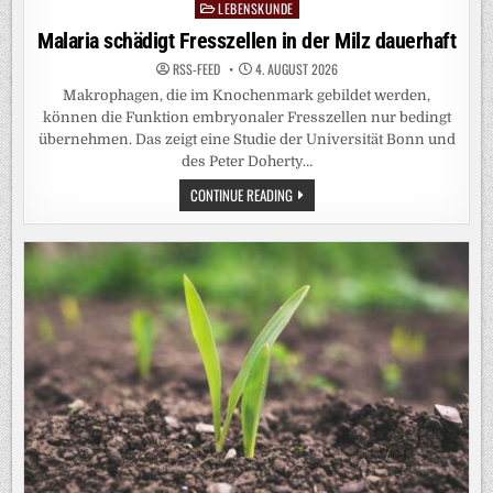
LEBENSKUNDE
Posted
in
Malaria schädigt Fresszellen in der Milz dauerhaft
RSS-FEED
4. AUGUST 2026
Makrophagen, die im Knochenmark gebildet werden,
können die Funktion embryonaler Fresszellen nur bedingt
übernehmen. Das zeigt eine Studie der Universität Bonn und
des Peter Doherty…
MALARIA
CONTINUE READING
SCHÄDIGT
FRESSZELLEN
IN
DER
MILZ
DAUERHAFT