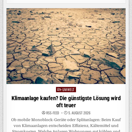
ENTWICKELT
KÜHLENDE
KERAMIKWAND
GEGEN
URBANE
HITZE
UMWELT
Posted
in
Klimaanlage kaufen? Die günstigste Lösung wird
oft teuer
RSS-FEED
5. AUGUST 2026
Ob mobile Monoblock-Geräte oder Splitanlagen: Beim Kauf
von Klimaanlagen entscheiden Effizienz, Kältemittel und
Stromkosten. Welche Anlagen Wohnungen gut kühlen und