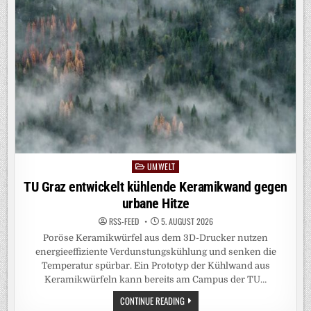
UMWELT
Posted
in
TU Graz entwickelt kühlende Keramikwand gegen
urbane Hitze
RSS-FEED
5. AUGUST 2026
Poröse Keramikwürfel aus dem 3D-Drucker nutzen
energieeffiziente Verdunstungskühlung und senken die
Temperatur spürbar. Ein Prototyp der Kühlwand aus
Keramikwürfeln kann bereits am Campus der TU…
TU
CONTINUE READING
GRAZ