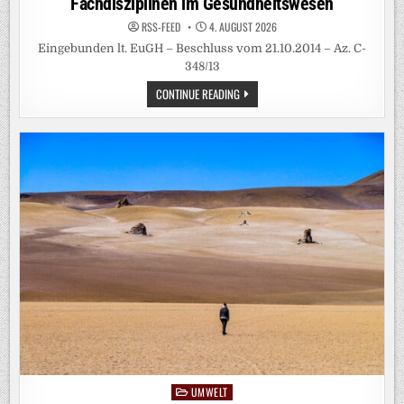
Fachdisziplinen im Gesundheitswesen
RSS-FEED
4. AUGUST 2026
Eingebunden lt. EuGH – Beschluss vom 21.10.2014 – Az. C-
348/13
ERGOTHERAPIE:
CONTINUE READING
EINE
DER
BREITGEFÄCHERTSTEN
FACHDISZIPLINEN
IM
GESUNDHEITSWESEN
UMWELT
Posted