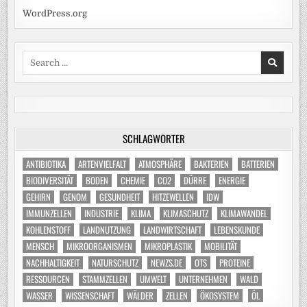
WordPress.org
Search
for:
SCHLAGWÖRTER
ANTIBIOTIKA
ARTENVIELFALT
ATMOSPHÄRE
BAKTERIEN
BATTERIEN
BIODIVERSITÄT
BODEN
CHEMIE
CO2
DÜRRE
ENERGIE
GEHIRN
GENOM
GESUNDHEIT
HITZEWELLEN
IDW
IMMUNZELLEN
INDUSTRIE
KLIMA
KLIMASCHUTZ
KLIMAWANDEL
KOHLENSTOFF
LANDNUTZUNG
LANDWIRTSCHAFT
LEBENSKUNDE
MENSCH
MIKROORGANISMEN
MIKROPLASTIK
MOBILITÄT
NACHHALTIGKEIT
NATURSCHUTZ
NEWZS.DE
OTS
PROTEINE
RESSOURCEN
STAMMZELLEN
UMWELT
UNTERNEHMEN
WALD
WASSER
WISSENSCHAFT
WÄLDER
ZELLEN
ÖKOSYSTEM
ÖL