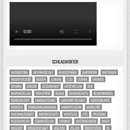
SCHLAGWÖRTER
ANTIBIOTIKA
ARTENVIELFALT
ATMOSPHÄRE
BAKTERIEN
BATTERIEN
BIODIVERSITÄT
BODEN
CHEMIE
CO2
DÜRRE
ENERGIE
GEHIRN
GENOM
GESUNDHEIT
HITZEWELLEN
IDW
IMMUNZELLEN
INDUSTRIE
KLIMA
KLIMASCHUTZ
KLIMAWANDEL
KOHLENSTOFF
LANDNUTZUNG
LANDWIRTSCHAFT
LEBENSKUNDE
MENSCH
MIKROORGANISMEN
MIKROPLASTIK
MOBILITÄT
NACHHALTIGKEIT
NATURSCHUTZ
NEWZS.DE
OTS
PROTEINE
RESSOURCEN
STAMMZELLEN
UMWELT
UNTERNEHMEN
WALD
WASSER
WISSENSCHAFT
WÄLDER
ZELLEN
ÖKOSYSTEM
ÖL