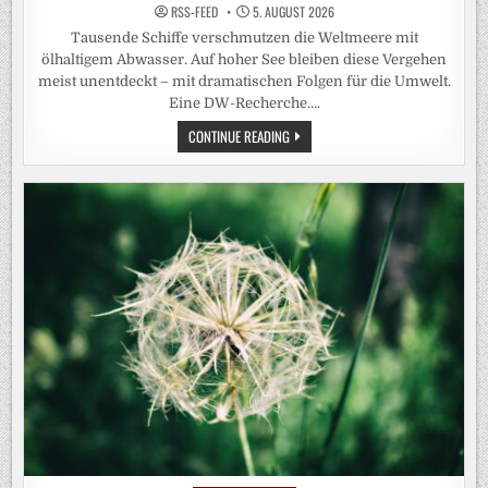
RSS-FEED
5. AUGUST 2026
Tausende Schiffe verschmutzen die Weltmeere mit
ölhaltigem Abwasser. Auf hoher See bleiben diese Vergehen
meist unentdeckt – mit dramatischen Folgen für die Umwelt.
Eine DW-Recherche….
EXKLUSIV:
CONTINUE READING
WIE
SCHIFFE
UNGESTRAFT
ÖL
IM
MEER
ENTSORGEN