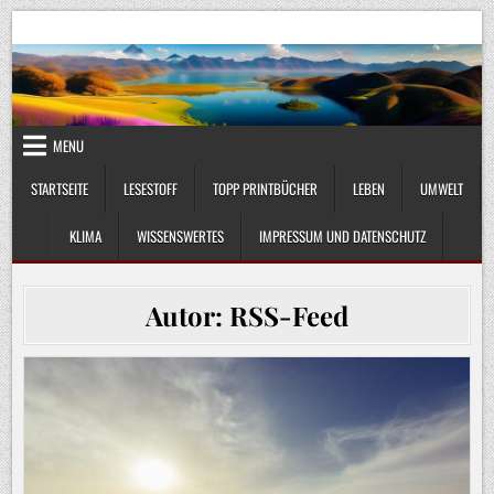
Skip
UmweltKlima.com
Umwelt, Klima und Lebenswissenschaft
to
content
MENU
STARTSEITE
LESESTOFF
TOPP PRINTBÜCHER
LEBEN
UMWELT
KLIMA
WISSENSWERTES
IMPRESSUM UND DATENSCHUTZ
Autor:
RSS-Feed