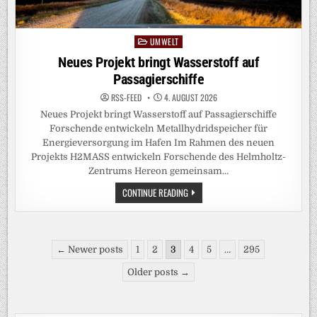
UMWELT
Posted
in
Neues Projekt bringt Wasserstoff auf
Passagierschiffe
RSS-FEED
4. AUGUST 2026
Neues Projekt bringt Wasserstoff auf Passagierschiffe
Forschende entwickeln Metallhydridspeicher für
Energieversorgung im Hafen Im Rahmen des neuen
Projekts H2MASS entwickeln Forschende des Helmholtz-
Zentrums Hereon gemeinsam…
NEUES
CONTINUE READING
PROJEKT
BRINGT
WASSERSTOFF
AUF
PASSAGIERSCHIFFE
Seitennummerierung
← Newer posts
1
2
3
4
5
…
295
der
Older posts →
Beiträge