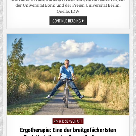
der Universität Bonn und der Freien Universität Berlin.
Quelle: IDW
WISSENSCHAFT
CONTINUE READING
ÜBER
BRETTSPIELE
VERMITTELN
WISSENSCHAFT
Posted
in
Ergotherapie: Eine der breitgefächertsten