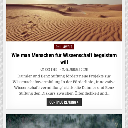
UMWELT
Posted
in
Wie man Menschen für Wissenschaft begeistern
will
RSS-FEED
5. AUGUST 2026
Daimler und Benz Stiftung fördert neue Projekte zur
Wissenschaftsvermittlung In der Förderlinie „Innovative
Wissenschaftsvermittlung“ stärkt die Daimler und Benz
Stiftung den Diskurs zwischen Öffentlichkeit und…
WIE
CONTINUE READING
MAN
MENSCHEN
FÜR
WISSENSCHAFT
BEGEISTERN
WILL