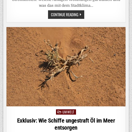
was das mit dem Stadtklima…
KLIMAANLAGE
CONTINUE READING
KAUFEN?
DIE
GÜNSTIGSTE
LÖSUNG
WIRD
OFT
TEUER
UMWELT
Posted
in
Exklusiv: Wie Schiffe ungestraft Öl im Meer
entsorgen