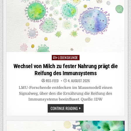
LEBENSKUNDE
Posted
in
Wechsel von Milch zu fester Nahrung prägt die
Reifung des Immunsystems
RSS-FEED
4. AUGUST 2026
LMU-Forschende entdecken im Mausmodell einen
Signalweg, über den die Ernährung die Reifung des
Immunsystems beeinflusst. Quelle: IDW
WECHSEL
CONTINUE READING
VON
MILCH
ZU
FESTER
NAHRUNG
PRÄGT