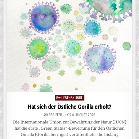
DIE
REIFUNG
DES
IMMUNSYSTEMS
LEBENSKUNDE
Posted
in
Hat sich der Östliche Gorilla erholt?
RSS-FEED
4. AUGUST 2026
Die Internationale Union zur Bewahrung der Natur (IUCN)
hat die erste „Green Status“-Bewertung für den Östlichen
Gorilla (Gorilla beringei) veröffentlicht, die bislang