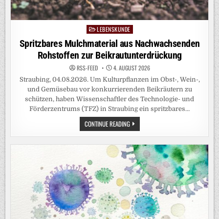
LEBENSKUNDE
Posted
in
Spritzbares Mulchmaterial aus Nachwachsenden
Rohstoffen zur Beikrautunterdrückung
RSS-FEED
4. AUGUST 2026
Straubing, 04.08.2026. Um Kulturpflanzen im Obst-, Wein-,
und Gemüsebau vor konkurrierenden Beikräutern zu
schützen, haben Wissenschaftler des Technologie- und
Förderzentrums (TFZ) in Straubing ein spritzbares…
SPRITZBARES
CONTINUE READING
MULCHMATERIAL
AUS
NACHWACHSENDEN
ROHSTOFFEN
ZUR
BEIKRAUTUNTERDRÜCKUNG