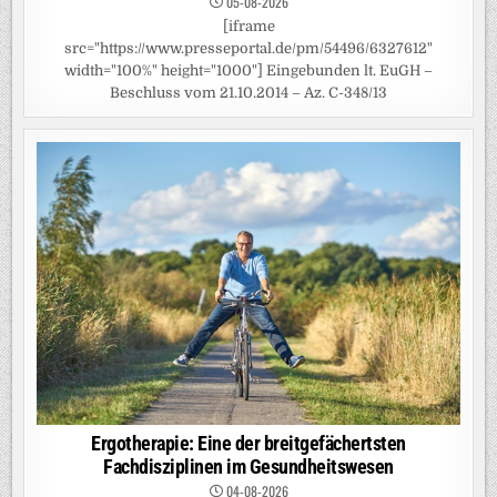
05-08-2026
[iframe
src="https://www.presseportal.de/pm/54496/6327612"
width="100%" height="1000"] Eingebunden lt. EuGH –
Beschluss vom 21.10.2014 – Az. C-348/13
Ergotherapie: Eine der breitgefächertsten
Fachdisziplinen im Gesundheitswesen
04-08-2026