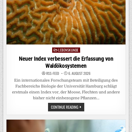
LEBENSKUNDE
Posted
in
Neuer Index verbessert die Erfassung von
Waldökosystemen
RSS-FEED
6. AUGUST 2026
Ein internationales Forschungsteam mit Beteiligung des
Fachbereichs Biologie der Universität Hamburg schlägt
erstmals einen Index vor, der Moose, Flechten und andere
bisher nicht einbezogene Pflanzen…
NEUER
CONTINUE READING
INDEX
VERBESSERT
DIE
ERFASSUNG
VON
WALDÖKOSYSTEMEN