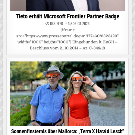
Tieto erhält Microsoft Frontier Partner Badge
RSS-FEED
06-08-2026
[iframe
src="https://www.presseportal.de/pm/177460/6328423"
width="100%" height="1000"] Eingebunden lt. EuGH –
Beschluss vom 21.10.2014 – Az. C-348/13
Sonnenfinsternis über Mallorca: „Terra X Harald Lesch“