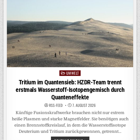
UMWELT
Posted
in
Tritium im Quantensieb: HZDR-Team trennt
erstmals Wasserstoff-Isotopengemisch durch
Quanteneffekte
RSS-FEED
7. AUGUST 2026
Künftige Fusionskraftwerke brauchen nicht nur extrem
heiße Plasmen und starke Magnetfelder. Sie benötigen auch
einen Brennstoffkreislauf, in dem die Wasserstoffisotope
Deuterium und Tritium zurückgewonnen, getrennt…