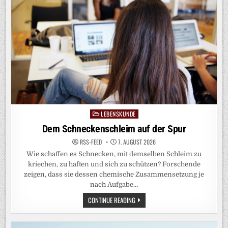
LEBENSKUNDE
Posted
in
Dem Schneckenschleim auf der Spur
RSS-FEED
7. AUGUST 2026
Wie schaffen es Schnecken, mit demselben Schleim zu
kriechen, zu haften und sich zu schützen? Forschende
zeigen, dass sie dessen chemische Zusammensetzung je
nach Aufgabe…
DEM
CONTINUE READING
SCHNECKENSCHLEIM
AUF
DER
SPUR