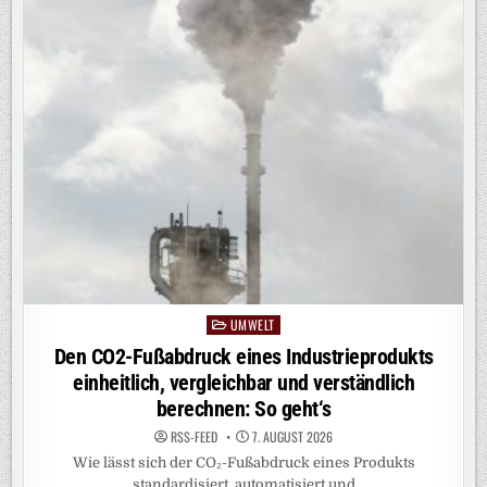
UMWELT
Posted
in
Den CO2-Fußabdruck eines Industrieprodukts
einheitlich, vergleichbar und verständlich
berechnen: So geht‘s
RSS-FEED
7. AUGUST 2026
Wie lässt sich der CO₂-Fußabdruck eines Produkts
standardisiert, automatisiert und