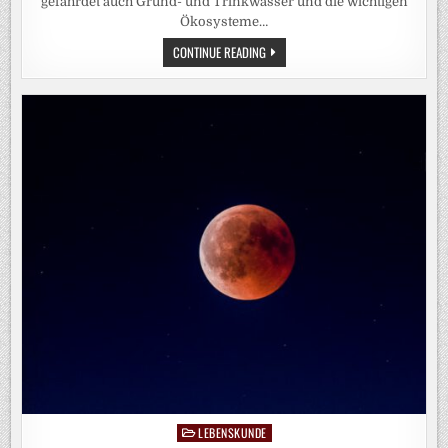
gefährdet auch Grund- und Trinkwasser und die wichtigen
Ökosysteme…
EUROPAS
CONTINUE READING
FLÜSSE
AUF
DEM
TROCKENEN:
DAS
SIND
DIE
FOLGEN
LEBENSKUNDE
Posted