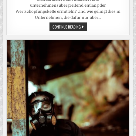
unternehmensübergreifend entlang der
Wertschöpfungskette ermitteln? Und wie gelingt dies in
Unternehmen, die dafür nur über…
DEN
CONTINUE READING
CO2-
FUSSABDRUCK E
INES I
NDUSTRIEPRODUKTS E
INHEITLICH, V
ERGLEICHBAR U
ND V
ERSTÄNDLICH B
ERECHNEN: S
O G
EHT‘S