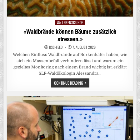
LEBENSKUNDE
Posted
in
«Waldbrände können Bäume zusätzlich
stressen.»
RSS-FEED
7. AUGUST 2026
Welchen Einfluss Waldbrände auf Borkenkäfer haben, wie
sich ein Massenbefall verhindern lässt und warum ein
gezieltes Monitoring nach einem Brand wichtig ist, erklärt
SLF-Waldökologin Alessandra…
«WALDBRÄNDE
CONTINUE READING
KÖNNEN
BÄUME
ZUSÄTZLICH
STRESSEN.»