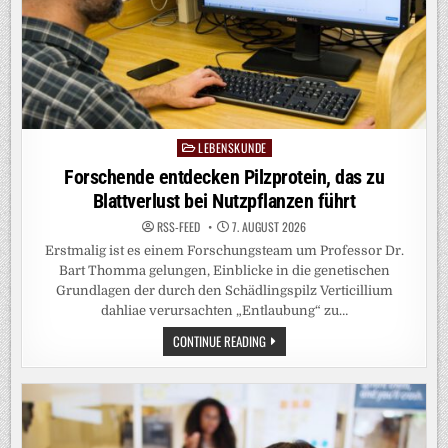
LEBENSKUNDE
Posted
in
Forschende entdecken Pilzprotein, das zu
Blattverlust bei Nutzpflanzen führt
RSS-FEED
7. AUGUST 2026
Erstmalig ist es einem Forschungsteam um Professor Dr.
Bart Thomma gelungen, Einblicke in die genetischen
Grundlagen der durch den Schädlingspilz Verticillium
dahliae verursachten „Entlaubung“ zu…
FORSCHENDE
CONTINUE READING
ENTDECKEN
PILZPROTEIN,
DAS
ZU
BLATTVERLUST
BEI
NUTZPFLANZEN
FÜHRT