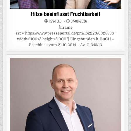
Hitze beeinflusst Fruchtbarkeit
RSS-FEED
07-08-2026
[iframe
src="https://www.presseportal.de/pm/182223/6328898"
width="100%" height="1000"] Eingebunden lt. EuGH –
Beschluss vom 21.10.2014 – Az. C-348/13