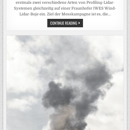
erstmals zwei verschiedene Arten von Profiling-Lidar-
Systemen gleichzeitig auf einer Fraunhofer IWES Wind-
Lidar-Boje ein. Ziel der Messkampagne ist es, die…
FRAUNHOFER
CONTINUE READING
IWES
SETZT
ZWEI
LIDAR-
SYSTEME
DER
NÄCHSTEN
GENERATION
AUF
WIND-
LIDAR-
BOJE
EIN