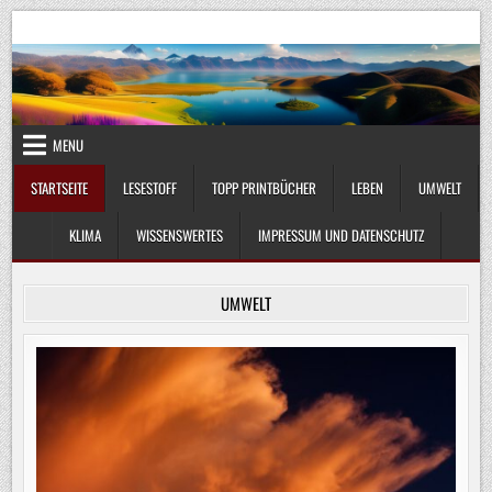
Skip
UmweltKlima.com
Umwelt, Klima und Lebenswissenschaft
to
content
MENU
STARTSEITE
LESESTOFF
TOPP PRINTBÜCHER
LEBEN
UMWELT
KLIMA
WISSENSWERTES
IMPRESSUM UND DATENSCHUTZ
UMWELT