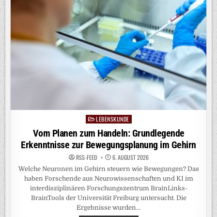
LEBENSKUNDE
Posted
in
Vom Planen zum Handeln: Grundlegende
Erkenntnisse zur Bewegungsplanung im Gehirn
RSS-FEED
6. AUGUST 2026
Welche Neuronen im Gehirn steuern wie Bewegungen? Das
haben Forschende aus Neurowissenschaften und KI im
interdisziplinären Forschungszentrum BrainLinks-
BrainTools der Universität Freiburg untersucht. Die
Ergebnisse wurden…