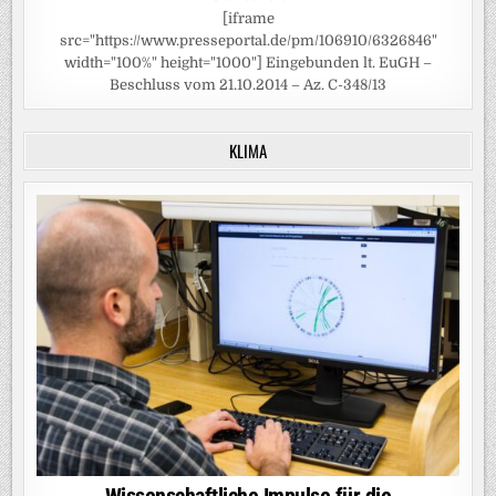
[iframe
src="https://www.presseportal.de/pm/106910/6326846"
width="100%" height="1000"] Eingebunden lt. EuGH –
Beschluss vom 21.10.2014 – Az. C-348/13
KLIMA