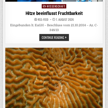
WISSENSCHAFT
Posted
in
Hitze beeinflusst Fruchtbarkeit
RSS-FEED
7. AUGUST 2026
Eingebunden lt. EuGH – Beschluss vom 21.10.2014 – Az. C-
348/13
HITZE
CONTINUE READING
BEEINFLUSST
FRUCHTBARKEIT