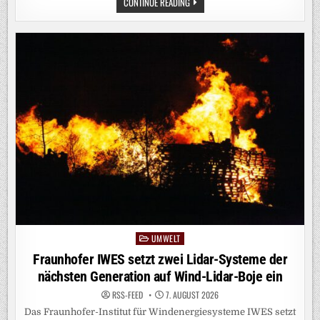
TRITIUM
CONTINUE READING
IM
QUANTENSIEB:
HZDR-
TEAM
TRENNT
ERSTMALS
WASSERSTOFF-
ISOTOPENGEMISCH
DURCH
QUANTENEFFEKTE
UMWELT
Posted
in
Fraunhofer IWES setzt zwei Lidar-Systeme der
nächsten Generation auf Wind-Lidar-Boje ein
RSS-FEED
7. AUGUST 2026
Das Fraunhofer-Institut für Windenergiesysteme IWES setzt