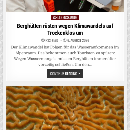
LEBENSKUNDE
Posted
in
Berghütten rüsten wegen Klimawandels auf
Trockenklos um
RSS-FEED
6. AUGUST 2026
Der Klimawandel hat Folgen für das Wasseraufkommen im
Alpenraum. Das bekommen auch Touristen zu spüren:
Wegen Wassermangels müssen Berghütten immer öfter
vorzeitig schließen. Um den…
BERGHÜTTEN
CONTINUE READING
RÜSTEN
WEGEN
KLIMAWANDELS
AUF
TROCKENKLOS
UM