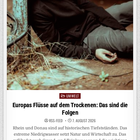
UMWELT
Posted
in
Europas Flüsse auf dem Trockenen: Das sind die
Folgen
RSS-FEED
7. AUGUST 2026
Rhein und Donau sind auf historischen Tiefstständen. Das
extreme Niedrigwasser setzt Natur und Wirtschaft zu. Das