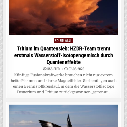
UMWELT
Posted
in
Tritium im Quantensieb: HZDR-Team trennt
erstmals Wasserstoff-Isotopengemisch durch
Quanteneffekte
RSS-FEED
07-08-2026
Künftige Fusionskraftwerke brauchen nicht nur extrem
heiße Plasmen und starke Magnetfelder. Sie benötigen auch
einen Brennstoffkreislauf, in dem die Wasserstoffisotope
Deuterium und Tritium zurückgewonnen, getrennt...