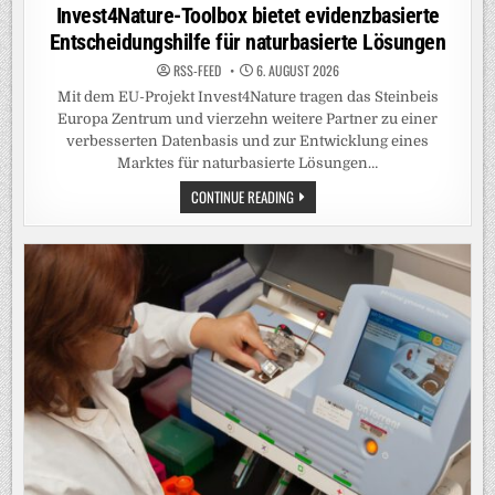
in
Invest4Nature-Toolbox bietet evidenzbasierte
Entscheidungshilfe für naturbasierte Lösungen
RSS-FEED
6. AUGUST 2026
Mit dem EU-Projekt Invest4Nature tragen das Steinbeis
Europa Zentrum und vierzehn weitere Partner zu einer
verbesserten Datenbasis und zur Entwicklung eines
Marktes für naturbasierte Lösungen…
INVEST4NATURE-
CONTINUE READING
TOOLBOX
BIETET
EVIDENZBASIERTE
ENTSCHEIDUNGSHILFE
FÜR
NATURBASIERTE
LÖSUNGEN