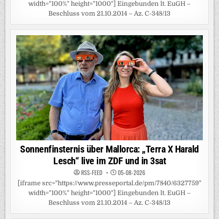
width="100%" height="1000"] Eingebunden lt. EuGH –
Beschluss vom 21.10.2014 – Az. C-348/13
Sonnenfinsternis über Mallorca: „Terra X Harald
Lesch“ live im ZDF und in 3sat
RSS-FEED
05-08-2026
[iframe src="https://www.presseportal.de/pm/7840/6327759"
width="100%" height="1000"] Eingebunden lt. EuGH –
Beschluss vom 21.10.2014 – Az. C-348/13