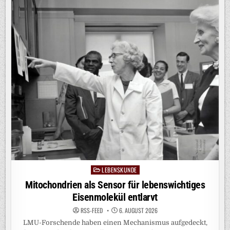
ERKENNTNISSE
ZUR
BEWEGUNGSPLANUNG
IM
GEHIRN
LEBENSKUNDE
Posted
in
Mitochondrien als Sensor für lebenswichtiges
Eisenmolekül entlarvt
RSS-FEED
6. AUGUST 2026
LMU-Forschende haben einen Mechanismus aufgedeckt,