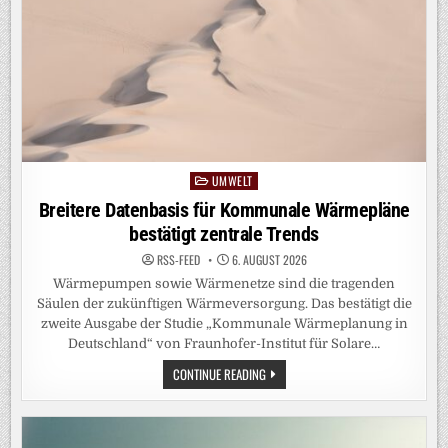
UMWELT
Posted
in
Breitere Datenbasis für Kommunale Wärmepläne
bestätigt zentrale Trends
RSS-FEED
6. AUGUST 2026
Wärmepumpen sowie Wärmenetze sind die tragenden
Säulen der zukünftigen Wärmeversorgung. Das bestätigt die
zweite Ausgabe der Studie „Kommunale Wärmeplanung in
Deutschland“ von Fraunhofer-Institut für Solare…
BREITERE
CONTINUE READING
DATENBASIS
FÜR
KOMMUNALE
WÄRMEPLÄNE
BESTÄTIGT