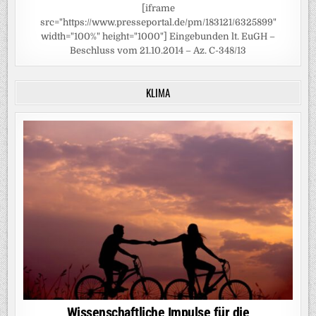
[iframe
src="https://www.presseportal.de/pm/183121/6325899"
width="100%" height="1000"] Eingebunden lt. EuGH –
Beschluss vom 21.10.2014 – Az. C-348/13
KLIMA
Wissenschaftliche Impulse für die