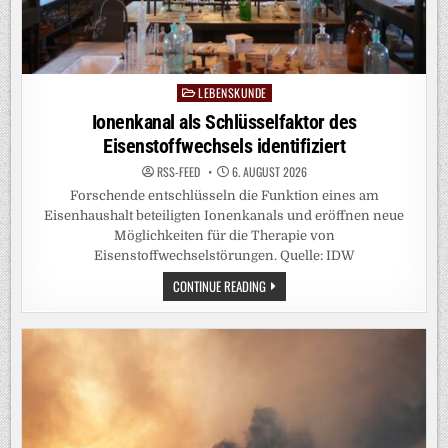
LEBENSKUNDE
Posted
in
Ionenkanal als Schlüsselfaktor des
Eisenstoffwechsels identifiziert
RSS-FEED
6. AUGUST 2026
Forschende entschlüsseln die Funktion eines am
Eisenhaushalt beteiligten Ionenkanals und eröffnen neue
Möglichkeiten für die Therapie von
Eisenstoffwechselstörungen. Quelle: IDW
IONENKANAL
CONTINUE READING
ALS
SCHLÜSSELFAKTOR
DES
EISENSTOFFWECHSELS
IDENTIFIZIERT