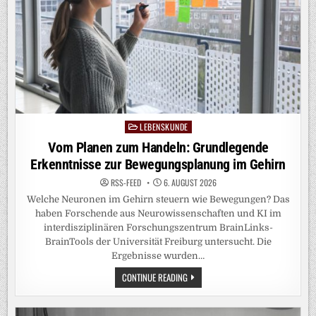
LEBENSKUNDE
Posted
in
Vom Planen zum Handeln: Grundlegende
Erkenntnisse zur Bewegungsplanung im Gehirn
RSS-FEED
6. AUGUST 2026
Welche Neuronen im Gehirn steuern wie Bewegungen? Das
haben Forschende aus Neurowissenschaften und KI im
interdisziplinären Forschungszentrum BrainLinks-
BrainTools der Universität Freiburg untersucht. Die
Ergebnisse wurden…
VOM
CONTINUE READING
PLANEN
ZUM
HANDELN:
GRUNDLEGENDE