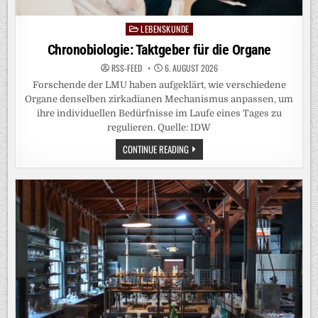
LEBENSKUNDE
Posted
in
Chronobiologie: Taktgeber für die Organe
RSS-FEED
6. AUGUST 2026
Forschende der LMU haben aufgeklärt, wie verschiedene
Organe denselben zirkadianen Mechanismus anpassen, um
ihre individuellen Bedürfnisse im Laufe eines Tages zu
regulieren. Quelle: IDW
CHRONOBIOLOGIE:
CONTINUE READING
TAKTGEBER
FÜR
DIE
ORGANE