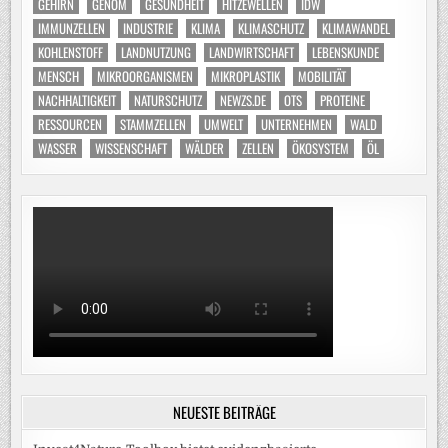
GEHIRN
GENOM
GESUNDHEIT
HITZEWELLEN
IDW
IMMUNZELLEN
INDUSTRIE
KLIMA
KLIMASCHUTZ
KLIMAWANDEL
KOHLENSTOFF
LANDNUTZUNG
LANDWIRTSCHAFT
LEBENSKUNDE
MENSCH
MIKROORGANISMEN
MIKROPLASTIK
MOBILITÄT
NACHHALTIGKEIT
NATURSCHUTZ
NEWZS.DE
OTS
PROTEINE
RESSOURCEN
STAMMZELLEN
UMWELT
UNTERNEHMEN
WALD
WASSER
WISSENSCHAFT
WÄLDER
ZELLEN
ÖKOSYSTEM
ÖL
NEUESTE BEITRÄGE