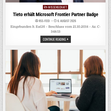
WISSENSCHAFT
Posted
in
Tieto erhält Microsoft Frontier Partner Badge
RSS-FEED
6. AUGUST 2026
Eingebunden lt. EuGH – Beschluss vom 21.10.2014 – Az. C-
348/13
TIETO
CONTINUE READING
ERHÄLT
MICROSOFT
FRONTIER
PARTNER
BADGE