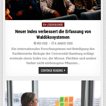
LEBENSKUNDE
Posted
in
Neuer Index verbessert die Erfassung von
Waldökosystemen
RSS-FEED
6. AUGUST 2026
Ein internationales Forschungsteam mit Beteiligung des
Fachbereichs Biologie der Universität Hamburg schlägt
erstmals einen Index vor, der Moose, Flechten und andere
bisher nicht einbezogene Pflanzen…
NEUER
CONTINUE READING
INDEX
VERBESSERT
DIE
ERFASSUNG
VON
WALDÖKOSYSTEMEN