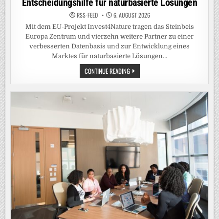
Entscheidungshilfe für naturbasierte Lösungen
RSS-FEED
6. AUGUST 2026
Mit dem EU-Projekt Invest4Nature tragen das Steinbeis
Europa Zentrum und vierzehn weitere Partner zu einer
verbesserten Datenbasis und zur Entwicklung eines
Marktes für naturbasierte Lösungen…
INVEST4NATURE-
CONTINUE READING
TOOLBOX
BIETET
EVIDENZBASIERTE
ENTSCHEIDUNGSHILFE
FÜR
NATURBASIERTE
LÖSUNGEN