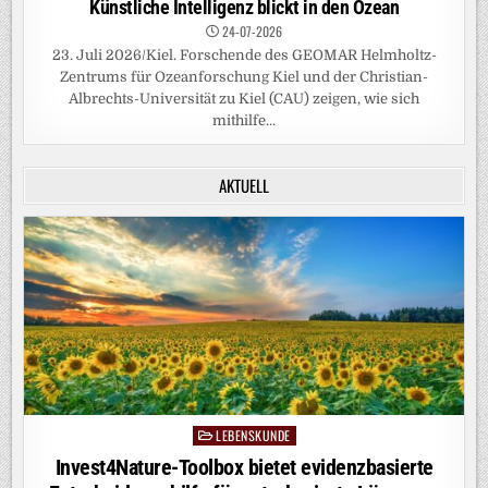
Künstliche Intelligenz blickt in den Ozean
24-07-2026
23. Juli 2026/Kiel. Forschende des GEOMAR Helmholtz-
Zentrums für Ozeanforschung Kiel und der Christian-
Albrechts-Universität zu Kiel (CAU) zeigen, wie sich
mithilfe...
AKTUELL
LEBENSKUNDE
Posted
in
Invest4Nature-Toolbox bietet evidenzbasierte