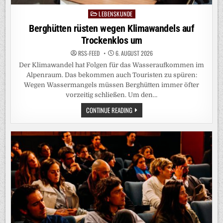
LEBENSKUNDE
Posted
in
Berghütten rüsten wegen Klimawandels auf
Trockenklos um
RSS-FEED
6. AUGUST 2026
Der Klimawandel hat Folgen für das Wasseraufkommen im
Alpenraum. Das bekommen auch Touristen zu spüren:
Wegen Wassermangels müssen Berghütten immer öfter
vorzeitig schließen. Um den…
BERGHÜTTEN
CONTINUE READING
RÜSTEN
WEGEN
KLIMAWANDELS
AUF
TROCKENKLOS
UM