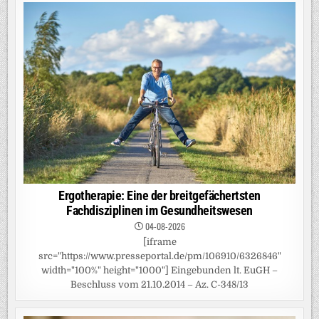
Ergotherapie: Eine der breitgefächertsten
Fachdisziplinen im Gesundheitswesen
04-08-2026
[iframe
src="https://www.presseportal.de/pm/106910/6326846"
width="100%" height="1000"] Eingebunden lt. EuGH –
Beschluss vom 21.10.2014 – Az. C-348/13