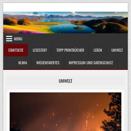
Skip
UmweltKlima.com
Umwelt, Klima und Lebenswissenschaft
to
content
MENU
STARTSEITE
LESESTOFF
TOPP PRINTBÜCHER
LEBEN
UMWELT
KLIMA
WISSENSWERTES
IMPRESSUM UND DATENSCHUTZ
UMWELT