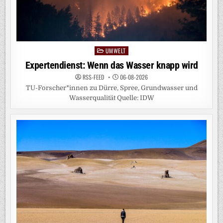
UMWELT
Posted
in
Expertendienst: Wenn das Wasser knapp wird
RSS-FEED
06-08-2026
TU-Forscher*innen zu Dürre, Spree, Grundwasser und
Wasserqualität Quelle: IDW