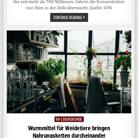
der seit mehr als 700 Millionen Jahren die Konzentration
von Häm in der Zelle überwacht. Quelle: IDW
MITOCHONDRIEN
CONTINUE READING
ALS
SENSOR
FÜR
LEBENSWICHTIGES
EISENMOLEKÜL
ENTLARVT
LEBENSKUNDE
Posted
in
Wurmmittel für Weidetiere bringen
Nahrungsketten durcheinander