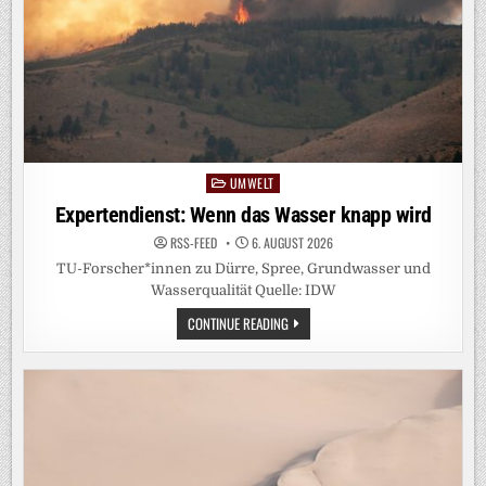
UMWELT
Posted
in
Expertendienst: Wenn das Wasser knapp wird
RSS-FEED
6. AUGUST 2026
TU-Forscher*innen zu Dürre, Spree, Grundwasser und
Wasserqualität Quelle: IDW
EXPERTENDIENST:
CONTINUE READING
WENN
DAS
WASSER
KNAPP
WIRD