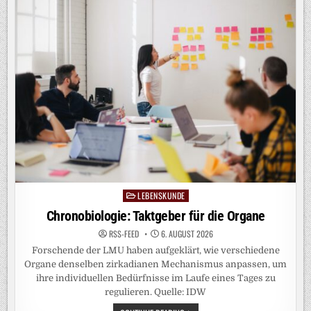
PARTNER
BADGE
LEBENSKUNDE
Posted
in
Chronobiologie: Taktgeber für die Organe
RSS-FEED
6. AUGUST 2026
Forschende der LMU haben aufgeklärt, wie verschiedene
Organe denselben zirkadianen Mechanismus anpassen, um
ihre individuellen Bedürfnisse im Laufe eines Tages zu
regulieren. Quelle: IDW