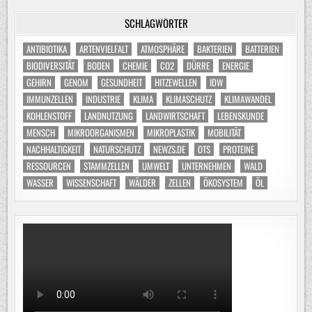
SCHLAGWÖRTER
ANTIBIOTIKA
ARTENVIELFALT
ATMOSPHÄRE
BAKTERIEN
BATTERIEN
BIODIVERSITÄT
BODEN
CHEMIE
CO2
DÜRRE
ENERGIE
GEHIRN
GENOM
GESUNDHEIT
HITZEWELLEN
IDW
IMMUNZELLEN
INDUSTRIE
KLIMA
KLIMASCHUTZ
KLIMAWANDEL
KOHLENSTOFF
LANDNUTZUNG
LANDWIRTSCHAFT
LEBENSKUNDE
MENSCH
MIKROORGANISMEN
MIKROPLASTIK
MOBILITÄT
NACHHALTIGKEIT
NATURSCHUTZ
NEWZS.DE
OTS
PROTEINE
RESSOURCEN
STAMMZELLEN
UMWELT
UNTERNEHMEN
WALD
WASSER
WISSENSCHAFT
WÄLDER
ZELLEN
ÖKOSYSTEM
ÖL