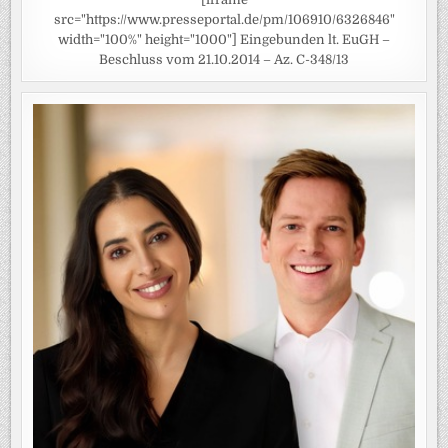
src="https://www.presseportal.de/pm/106910/6326846"
width="100%" height="1000"] Eingebunden lt. EuGH –
Beschluss vom 21.10.2014 – Az. C-348/13