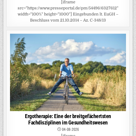
[iframe
src="https://www.presseportal.de/pm/54496/6327612"
width="100%" height="1000"] Eingebunden lt. EuGH –
Beschluss vom 21.10.2014 – Az. C-348/13
Ergotherapie: Eine der breitgefächertsten
Fachdisziplinen im Gesundheitswesen
04-08-2026
[iframe