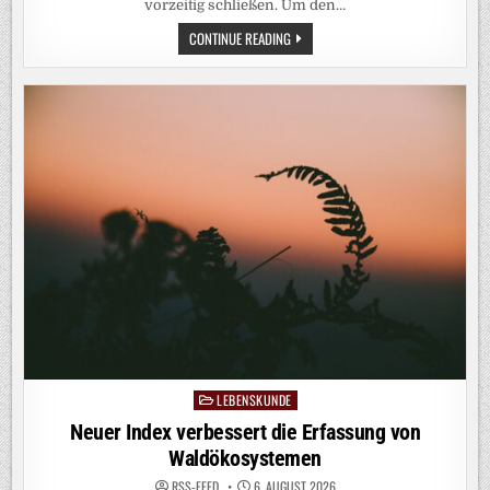
vorzeitig schließen. Um den…
BERGHÜTTEN
CONTINUE READING
RÜSTEN
WEGEN
KLIMAWANDELS
AUF
TROCKENKLOS
UM
LEBENSKUNDE
Posted
in
Neuer Index verbessert die Erfassung von
Waldökosystemen
RSS-FEED
6. AUGUST 2026