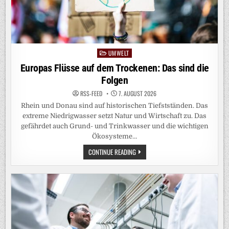
UMWELT
Posted
in
Europas Flüsse auf dem Trockenen: Das sind die
Folgen
RSS-FEED
7. AUGUST 2026
Rhein und Donau sind auf historischen Tiefstständen. Das
extreme Niedrigwasser setzt Natur und Wirtschaft zu. Das
gefährdet auch Grund- und Trinkwasser und die wichtigen
Ökosysteme…
EUROPAS
CONTINUE READING
FLÜSSE
AUF
DEM
TROCKENEN:
DAS
SIND
DIE
FOLGEN