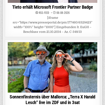
Tieto erhält Microsoft Frontier Partner Badge
RSS-FEED
06-08-2026
[iframe
src="https://www.presseportal.de/pm/177460/6328423"
width="100%" height="1000"] Eingebunden lt. EuGH –
Beschluss vom 21.10.2014 – Az. C-348/13
Sonnenfinsternis über Mallorca: „Terra X Harald
Lesch“ live im ZDF und in 3sat