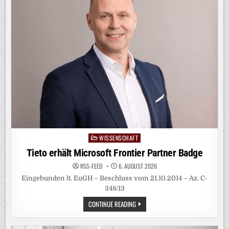
WISSENSCHAFT
Posted
in
Tieto erhält Microsoft Frontier Partner Badge
RSS-FEED
6. AUGUST 2026
Eingebunden lt. EuGH – Beschluss vom 21.10.2014 – Az. C-
348/13
TIETO
CONTINUE READING
ERHÄLT
MICROSOFT
FRONTIER