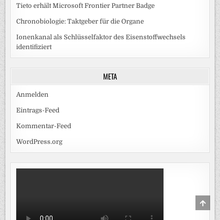
Tieto erhält Microsoft Frontier Partner Badge
Chronobiologie: Taktgeber für die Organe
Ionenkanal als Schlüsselfaktor des Eisenstoffwechsels
identifiziert
META
Anmelden
Eintrags-Feed
Kommentar-Feed
WordPress.org
SCRO
TO
TOP