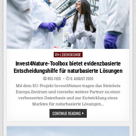
LEBENSKUNDE
Posted
in
Invest4Nature-Toolbox bietet evidenzbasierte
Entscheidungshilfe für naturbasierte Lösungen
RSS-FEED
6. AUGUST 2026
Mit dem EU-Projekt Invest4Nature tragen das Steinbeis
Europa Zentrum und vierzehn weitere Partner zu einer
verbesserten Datenbasis und zur Entwicklung eines
Marktes für naturbasierte Lösungen…
INVEST4NATURE-
CONTINUE READING
TOOLBOX
BIETET
EVIDENZBASIERTE
ENTSCHEIDUNGSHILFE
FÜR