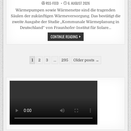
RSS-FEED
6. AUGUST 2026
Wärmepumpen sowie Wärmenetze sind die tragenden
Säulen der zukünftigen Wärmeversorgung. Das bestätigt die
zweite Ausgabe der Studie „Kommunale Wärmeplanung in
Deutschland“ von Fraunhofer-Institut für Solare…
BREITERE
CONTINUE READING
DATENBASIS
FÜR
KOMMUNALE
WÄRMEPLÄNE
BESTÄTIGT
Seitennummerierung
ZENTRALE
1
2
3
…
295
Older posts →
TRENDS
der
Beiträge