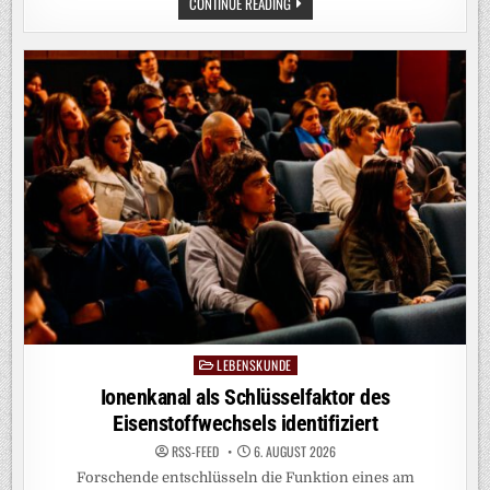
CHRONOBIOLOGIE:
CONTINUE READING
TAKTGEBER
FÜR
DIE
ORGANE
LEBENSKUNDE
Posted
in
Ionenkanal als Schlüsselfaktor des
Eisenstoffwechsels identifiziert
RSS-FEED
6. AUGUST 2026
Forschende entschlüsseln die Funktion eines am