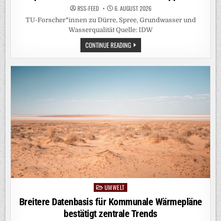
RSS-FEED
6. AUGUST 2026
TU-Forscher*innen zu Dürre, Spree, Grundwasser und
Wasserqualität Quelle: IDW
EXPERTENDIENST:
CONTINUE READING
WENN
DAS
WASSER
KNAPP
WIRD
UMWELT
Posted
in
Breitere Datenbasis für Kommunale Wärmepläne
bestätigt zentrale Trends