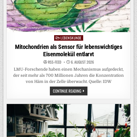
LEBENSKUNDE
Posted
in
Mitochondrien als Sensor für lebenswichtiges
Eisenmolekül entlarvt
RSS-FEED
6. AUGUST 2026
LMU-Forschende haben einen Mechanismus aufgedeckt,
der seit mehr als 700 Millionen Jahren die Konzentration
von Häm in der Zelle überwacht. Quelle: IDW
MITOCHONDRIEN
CONTINUE READING
ALS
SENSOR
FÜR
LEBENSWICHTIGES
EISENMOLEKÜL
ENTLARVT