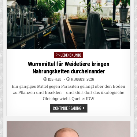
LEBENSKUNDE
Posted
in
Wurmmittel für Weidetiere bringen
Nahrungsketten durcheinander
RSS-FEED
6. AUGUST 2026
Ein gängiges Mittel gegen Parasiten gelangt über den Boden
zu Pflanzen und Insekten – und stört dort das ökologische
Gleichgewicht. Quelle: IDW
WURMMITTEL
CONTINUE READING
FÜR
WEIDETIERE
BRINGEN
NAHRUNGSKETTEN
DURCHEINANDER