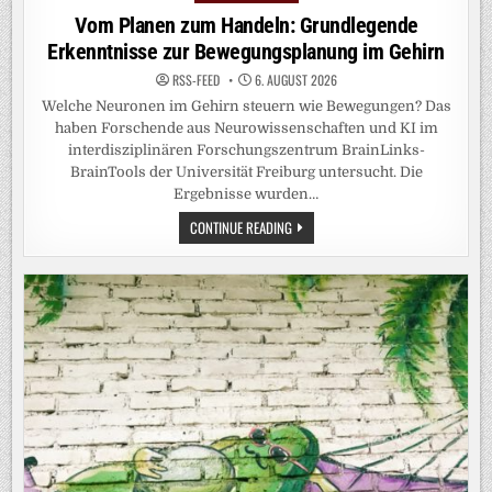
in
Vom Planen zum Handeln: Grundlegende
Erkenntnisse zur Bewegungsplanung im Gehirn
RSS-FEED
6. AUGUST 2026
Welche Neuronen im Gehirn steuern wie Bewegungen? Das
haben Forschende aus Neurowissenschaften und KI im
interdisziplinären Forschungszentrum BrainLinks-
BrainTools der Universität Freiburg untersucht. Die
Ergebnisse wurden…
VOM
CONTINUE READING
PLANEN
ZUM
HANDELN:
GRUNDLEGENDE
ERKENNTNISSE
ZUR
BEWEGUNGSPLANUNG
IM
GEHIRN