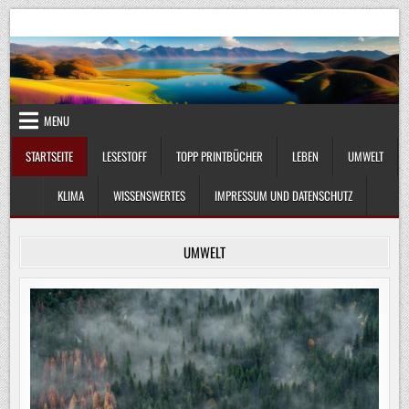
Skip
UmweltKlima.com
Umwelt, Klima und Lebenswissenschaft
to
content
MENU
STARTSEITE
LESESTOFF
TOPP PRINTBÜCHER
LEBEN
UMWELT
KLIMA
WISSENSWERTES
IMPRESSUM UND DATENSCHUTZ
UMWELT