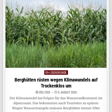
NATURBASIERTE
LÖSUNGEN
LEBENSKUNDE
Posted
in
Berghütten rüsten wegen Klimawandels auf
Trockenklos um
RSS-FEED
6. AUGUST 2026
Der Klimawandel hat Folgen für das Wasseraufkommen im
Alpenraum. Das bekommen auch Touristen zu spüren:
Wegen Wassermangels müssen Berghütten immer öfter