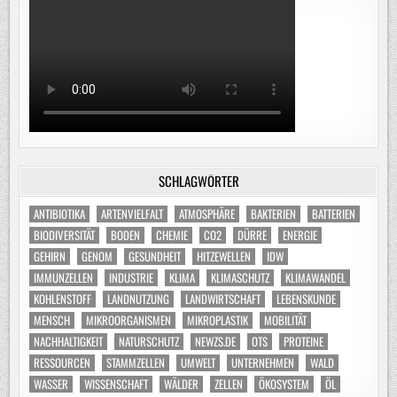
SCHLAGWÖRTER
ANTIBIOTIKA
ARTENVIELFALT
ATMOSPHÄRE
BAKTERIEN
BATTERIEN
BIODIVERSITÄT
BODEN
CHEMIE
CO2
DÜRRE
ENERGIE
GEHIRN
GENOM
GESUNDHEIT
HITZEWELLEN
IDW
IMMUNZELLEN
INDUSTRIE
KLIMA
KLIMASCHUTZ
KLIMAWANDEL
KOHLENSTOFF
LANDNUTZUNG
LANDWIRTSCHAFT
LEBENSKUNDE
MENSCH
MIKROORGANISMEN
MIKROPLASTIK
MOBILITÄT
NACHHALTIGKEIT
NATURSCHUTZ
NEWZS.DE
OTS
PROTEINE
RESSOURCEN
STAMMZELLEN
UMWELT
UNTERNEHMEN
WALD
WASSER
WISSENSCHAFT
WÄLDER
ZELLEN
ÖKOSYSTEM
ÖL