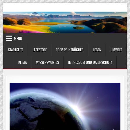
Skip
UmweltKlima.com
Umwelt, Klima und Lebenswissenschaft
to
content
MENU
STARTSEITE
LESESTOFF
TOPP PRINTBÜCHER
LEBEN
UMWELT
KLIMA
WISSENSWERTES
IMPRESSUM UND DATENSCHUTZ