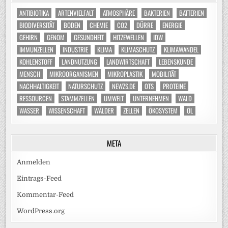
ANTIBIOTIKA
ARTENVIELFALT
ATMOSPHÄRE
BAKTERIEN
BATTERIEN
BIODIVERSITÄT
BODEN
CHEMIE
CO2
DÜRRE
ENERGIE
GEHIRN
GENOM
GESUNDHEIT
HITZEWELLEN
IDW
IMMUNZELLEN
INDUSTRIE
KLIMA
KLIMASCHUTZ
KLIMAWANDEL
KOHLENSTOFF
LANDNUTZUNG
LANDWIRTSCHAFT
LEBENSKUNDE
MENSCH
MIKROORGANISMEN
MIKROPLASTIK
MOBILITÄT
NACHHALTIGKEIT
NATURSCHUTZ
NEWZS.DE
OTS
PROTEINE
RESSOURCEN
STAMMZELLEN
UMWELT
UNTERNEHMEN
WALD
WASSER
WISSENSCHAFT
WÄLDER
ZELLEN
ÖKOSYSTEM
ÖL
META
Anmelden
Eintrags-Feed
Kommentar-Feed
WordPress.org