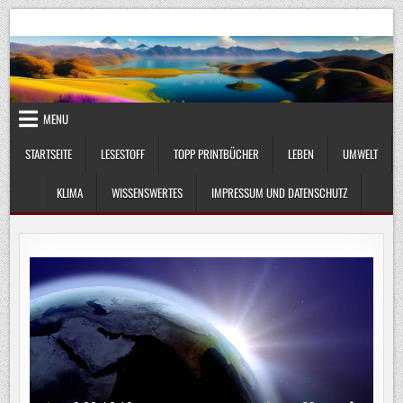
Skip
UmweltKlima.com
Umwelt, Klima und Lebenswissenschaft
to
content
MENU
STARTSEITE
LESESTOFF
TOPP PRINTBÜCHER
LEBEN
UMWELT
KLIMA
WISSENSWERTES
IMPRESSUM UND DATENSCHUTZ