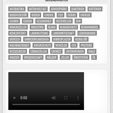
ANTIBIOTIKA
ARTENVIELFALT
ATMOSPHÄRE
BAKTERIEN
BATTERIEN
BIODIVERSITÄT
BODEN
CHEMIE
CO2
DÜRRE
ENERGIE
GEHIRN
GENOM
GESUNDHEIT
HITZEWELLEN
IDW
IMMUNZELLEN
INDUSTRIE
KLIMA
KLIMASCHUTZ
KLIMAWANDEL
KOHLENSTOFF
LANDNUTZUNG
LANDWIRTSCHAFT
LEBENSKUNDE
MENSCH
MIKROORGANISMEN
MIKROPLASTIK
MOBILITÄT
NACHHALTIGKEIT
NATURSCHUTZ
NEWZS.DE
OTS
PROTEINE
RESSOURCEN
STAMMZELLEN
UMWELT
UNTERNEHMEN
WALD
WASSER
WISSENSCHAFT
WÄLDER
ZELLEN
ÖKOSYSTEM
ÖL